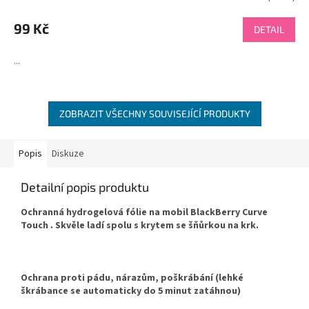
hodnocení
produktu
99 Kč
DETAIL
je
4,5
...
z
5
hvězdiček.
ZOBRAZIT VŠECHNY SOUVISEJÍCÍ PRODUKTY
Popis
Diskuze
Detailní popis produktu
Ochranná hydrogelová fólie na mobil BlackBerry Curve
Touch . Skvěle ladí spolu s krytem se šňůrkou na krk.
Ochrana proti pádu, nárazům, poškrábání (lehké
škrábance se automaticky do 5 minut zatáhnou)