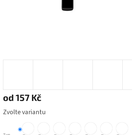
od
157 Kč
Měrná
Zvolte variantu
cena: