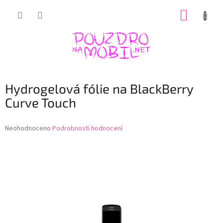
Přejít
NÁKUP
na
obsah
KOŠÍK
Hydrogelová fólie na BlackBerry
Curve Touch
Průměrné
Neohodnoceno
Podrobnosti hodnocení
hodnocení
produktu
je
0,0
z
5
hvězdiček.