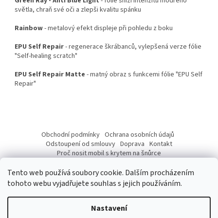
Green Ray - Anti Blue Light
- fólie sníží intenzitu modrého
světla, chraň své oči a zlepši kvalitu spánku
Rainbow
- metalový efekt displeje při pohledu z boku
EPU Self Repair
- regenerace škrábanců, vylepšená verze fólie
"Self-healing scratch"
EPU Self Repair Matte
- matný obraz s funkcemi fólie "EPU Self
Repair"
Z
á
Obchodní podmínky
Ochrana osobních údajů
p
Odstoupení od smlouvy
Doprava
Kontakt
a
Proč nosit mobil s krytem na šnůrce
Jak nasadit šnůrku na telefon
Jak nalepit fólii
t
Tento web používá soubory cookie. Dalším procházením
í
tohoto webu vyjadřujete souhlas s jejich používáním.
Nastavení
Vytvořil Shoptet