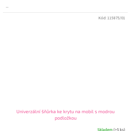
...
Kód:
115875/01
Univerzální šňůrka ke krytu na mobil s modrou
podložkou
Skladem
(>5 ks)
Průměrné