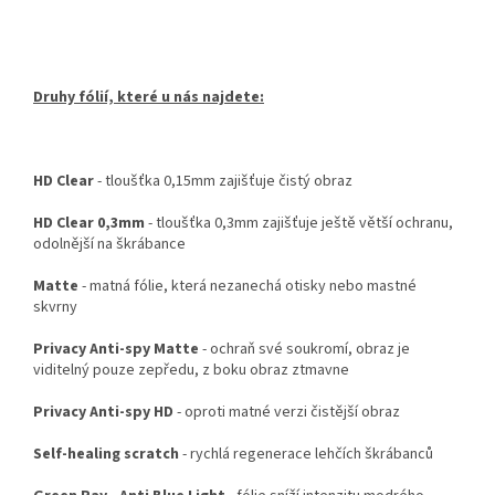
Druhy fólií, které u nás najdete:
HD Clear
- tloušťka 0,15mm zajišťuje čistý obraz
HD Clear 0,3mm
- tloušťka 0,3mm zajišťuje ještě větší ochranu,
odolnější na škrábance
Matte
- matná fólie, která nezanechá otisky nebo mastné
skvrny
Privacy Anti-spy Matte
- ochraň své soukromí, obraz je
viditelný pouze zepředu, z boku obraz ztmavne
Privacy Anti-spy HD
- oproti matné verzi čistější obraz
Self-healing scratch
- rychlá regenerace lehčích škrábanců