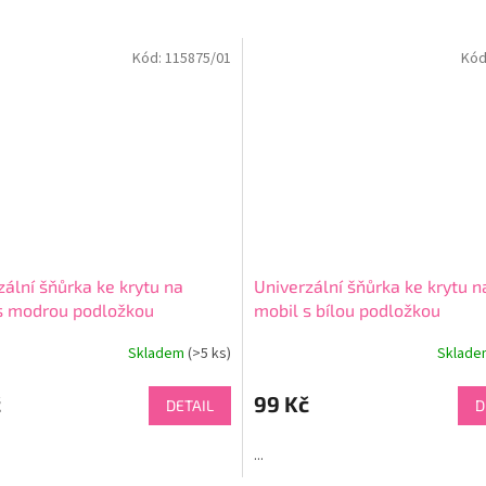
Kód:
115875/01
Kód
zální šňůrka ke krytu na
Univerzální šňůrka ke krytu n
s modrou podložkou
mobil s bílou podložkou
Skladem
(>5 ks)
Sklad
né
ní
u
č
99 Kč
DETAIL
D
...