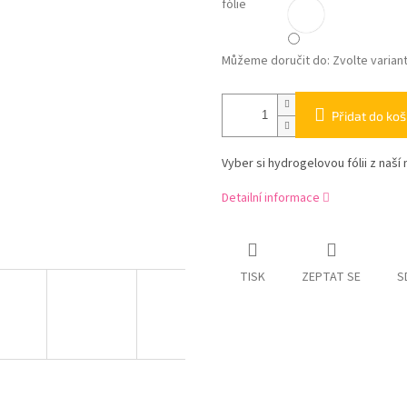
fólie
Můžeme doručit do:
Zvolte varian
Přidat do koš
Vyber si hydrogelovou fólii z naší 
Detailní informace
TISK
ZEPTAT SE
S