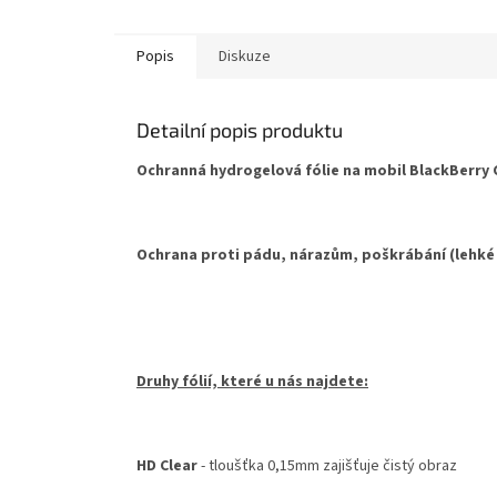
hvězdič
Popis
Diskuze
Detailní popis produktu
Ochranná hydrogelová fólie na mobil BlackBerry Cl
Ochrana proti pádu, nárazům, poškrábání (lehké
Druhy fólií, které u nás najdete:
HD Clear
- tloušťka 0,15mm zajišťuje čistý obraz