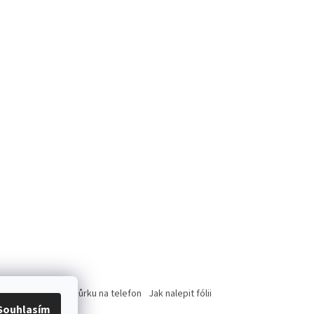
rce
Jak nasadit šnůrku na telefon
Jak nalepit fólii
Souhlasím