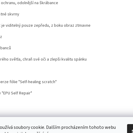
í ochranu, odolnější na škrábance
stné skvrny
 je viditelný pouze zepředu, z boku obraz ztmavne
az
ábanců
drého světla, chraň své oči a zlepši kvalitu spánku
rze fólie "Self-healing scratch"
 "EPU Self Repair"
stoupení od smlouvy
Doprava
Kontakt
Proč nosit mobil s krytem na šnů
oužívá soubory cookie. Dalším procházením tohoto webu