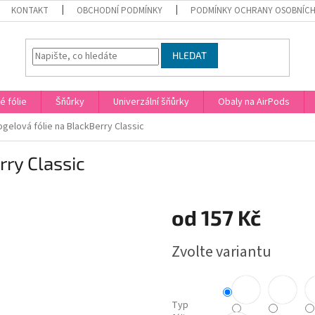
KONTAKT
OBCHODNÍ PODMÍNKY
PODMÍNKY OCHRANY OSOBNÍCH
HLEDAT
 fólie
Šňůrky
Univerzální šňůrky
Obaly na AirPods
gelová fólie na BlackBerry Classic
rry Classic
od
157 Kč
Měrná
Zvolte variantu
cena:
Typ