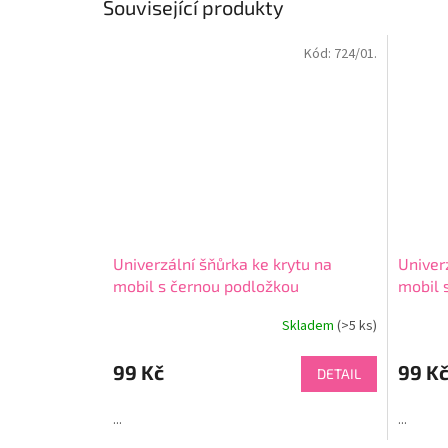
Související produkty
Kód:
724/01.
Univerzální šňůrka ke krytu na
Univer
mobil s černou podložkou
mobil 
Skladem
(>5 ks)
Průměr
hodnoce
produkt
99 Kč
99 K
DETAIL
je
4,5
...
...
z
5