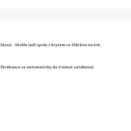
ek.
assic . Skvěle ladí spolu s krytem se šňůrkou na krk.
 škrábance se automaticky do 5 minut zatáhnou)