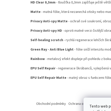
HD Clear 0,3mm
- tloušťka 0,3mm zajišťuje ještě větš
Matte
- matná fólie, která nezanechá otisky nebo ma
Privacy Anti-spy Matte
- ochraň své soukromí, obraz
Privacy Anti-spy HD
- oproti matné verzi čistější obr
Self-healing scratch
- rychlá regenerace lehčích škr
Green Ray - Anti Blue Light
- fólie sníží intenzitu mo
Rainbow
- metalový efekt displeje při pohledu z boku
EPU Self Repair
- regenerace škrábanců, vylepšená ve
EPU Self Repair Matte
- matný obraz s funkcemi fólie
Z
á
Obchodní podmínky
Ochrana osobních údajů
Od
Tento web p
p