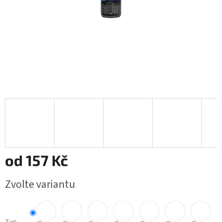
od
157 Kč
Měrná
Zvolte variantu
cena: