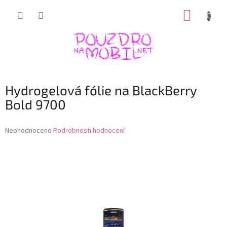
Přejít
NÁKUP
na
obsah
KOŠÍK
Hydrogelová fólie na BlackBerry
Bold 9700
Průměrné
Neohodnoceno
Podrobnosti hodnocení
hodnocení
produktu
je
0,0
z
5
hvězdiček.