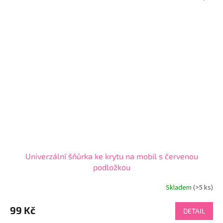
Univerzální šňůrka ke krytu na mobil s červenou
podložkou
Skladem
(>5 ks)
Průměrné
hodnocení
produktu
99 Kč
DETAIL
je