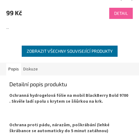
hodnocení
produktu
99 Kč
DETAIL
je
4,5
...
z
5
hvězdiček.
ZOBRAZIT VŠECHNY SOUVISEJÍCÍ PRODUKTY
Popis
Diskuze
Detailní popis produktu
Ochranná hydrogelová fólie na mobil BlackBerry Bold 9700
. Skvěle ladí spolu s krytem se šňůrkou na krk.
Ochrana proti pádu, nárazům, poškrábání (lehké
škrábance se automaticky do 5 minut zatáhnou)