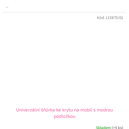
4,7
...
z
5
Kód:
115875/01
hvězdiček.
Univerzální šňůrka ke krytu na mobil s modrou
podložkou
Skladem
(>5 ks)
Průměrné