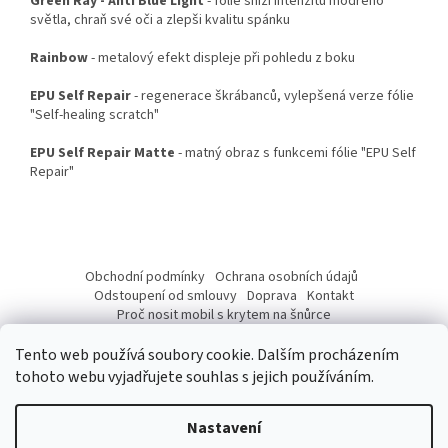
Green Ray - Anti Blue Light
- fólie sníží intenzitu modrého
světla, chraň své oči a zlepši kvalitu spánku
Rainbow
- metalový efekt displeje při pohledu z boku
EPU Self Repair
- regenerace škrábanců, vylepšená verze fólie
"Self-healing scratch"
EPU Self Repair Matte
- matný obraz s funkcemi fólie "EPU Self
Repair"
Z
á
Obchodní podmínky
Ochrana osobních údajů
p
Odstoupení od smlouvy
Doprava
Kontakt
a
Proč nosit mobil s krytem na šnůrce
Jak nasadit šnůrku na telefon
Jak nalepit fólii
t
Tento web používá soubory cookie. Dalším procházením
í
tohoto webu vyjadřujete souhlas s jejich používáním.
Nastavení
Vytvořil Shoptet