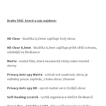
Druhy fólií, které u nás najdete:
HD Clear
- tloušťka 0,15mm zajišťuje čistý obraz
HD Clear 0,3mm
- tloušťka 0,3mm zajišťuje ještě větší ochranu,
odolnější na škrábance
Matte
- matná fólie, která nezanechá otisky nebo mastné
skvrny
Privacy Anti-spy Matte
- ochraň své soukromí, obraz je
viditelný pouze zepředu, z boku obraz ztmavne
Privacy Anti-spy HD
- oproti matné verzi čistější obraz
Self-healing scratch
- rychlá regenerace lehčích škrábanců