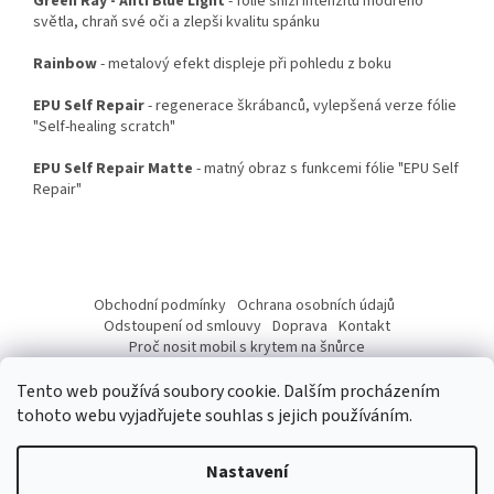
Green Ray - Anti Blue Light
- fólie sníží intenzitu modrého
světla, chraň své oči a zlepši kvalitu spánku
Rainbow
- metalový efekt displeje při pohledu z boku
EPU Self Repair
- regenerace škrábanců, vylepšená verze fólie
"Self-healing scratch"
EPU Self Repair Matte
- matný obraz s funkcemi fólie "EPU Self
Repair"
Z
á
Obchodní podmínky
Ochrana osobních údajů
p
Odstoupení od smlouvy
Doprava
Kontakt
a
Proč nosit mobil s krytem na šnůrce
Jak nasadit šnůrku na telefon
Jak nalepit fólii
t
Tento web používá soubory cookie. Dalším procházením
í
tohoto webu vyjadřujete souhlas s jejich používáním.
Nastavení
Vytvořil Shoptet