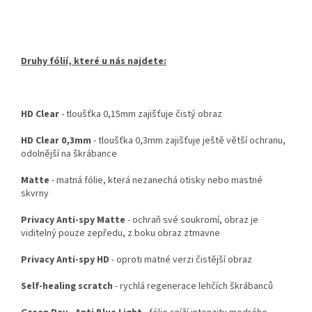
Druhy fólií, které u nás najdete:
HD Clear
- tloušťka 0,15mm zajišťuje čistý obraz
HD Clear 0,3mm
- tloušťka 0,3mm zajišťuje ještě větší ochranu,
odolnější na škrábance
Matte
- matná fólie, která nezanechá otisky nebo mastné
skvrny
Privacy Anti-spy Matte
- ochraň své soukromí, obraz je
viditelný pouze zepředu, z boku obraz ztmavne
Privacy Anti-spy HD
- oproti matné verzi čistější obraz
Self-healing scratch
- rychlá regenerace lehčích škrábanců