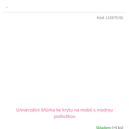
4,7
...
z
5
Kód:
115875/01
hvězdiček.
Univerzální šňůrka ke krytu na mobil s modrou
podložkou
Skladem
(>5 ks)
Průměrné