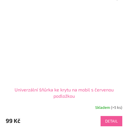
Univerzální šňůrka ke krytu na mobil s červenou
podložkou
Skladem
(>5 ks)
Průměrné
hodnocení
produktu
99 Kč
DETAIL
je