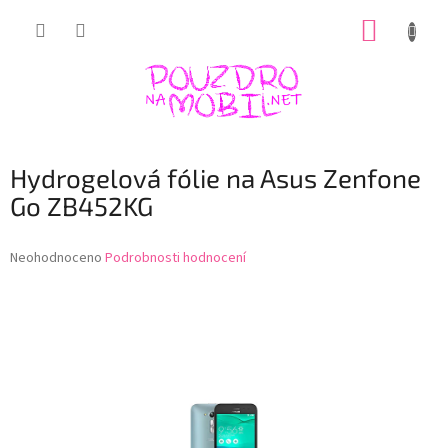
Přejít
NÁKUP
na
obsah
KOŠÍK
Hydrogelová fólie na Asus Zenfone
Go ZB452KG
Průměrné
Neohodnoceno
Podrobnosti hodnocení
hodnocení
produktu
je
0,0
z
5
hvězdiček.