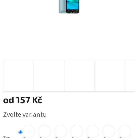
od
157 Kč
Měrná
Zvolte variantu
cena: