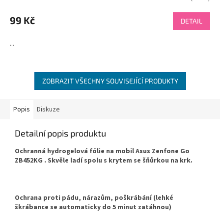
hodnocení
produktu
99 Kč
DETAIL
je
4,5
...
z
5
hvězdiček.
ZOBRAZIT VŠECHNY SOUVISEJÍCÍ PRODUKTY
Popis
Diskuze
Detailní popis produktu
Ochranná hydrogelová fólie na mobil Asus Zenfone Go
ZB452KG . Skvěle ladí spolu s krytem se šňůrkou na krk.
Ochrana proti pádu, nárazům, poškrábání (lehké
škrábance se automaticky do 5 minut zatáhnou)