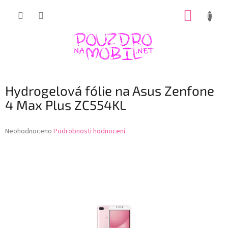
Přejít
NÁKUP
na
obsah
KOŠÍK
Hydrogelová fólie na Asus Zenfone
4 Max Plus ZC554KL
Průměrné
Neohodnoceno
Podrobnosti hodnocení
hodnocení
produktu
je
0,0
z
5
hvězdiček.