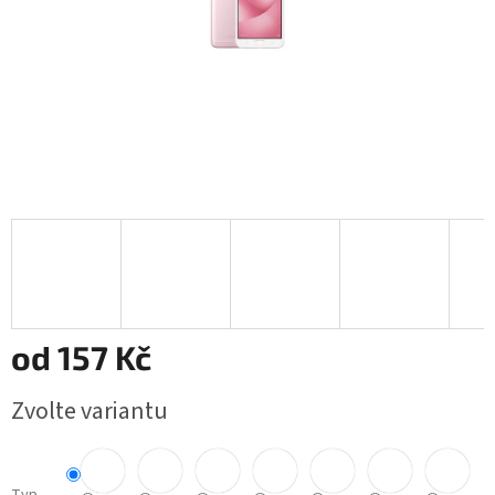
od
157 Kč
Měrná
Zvolte variantu
cena: