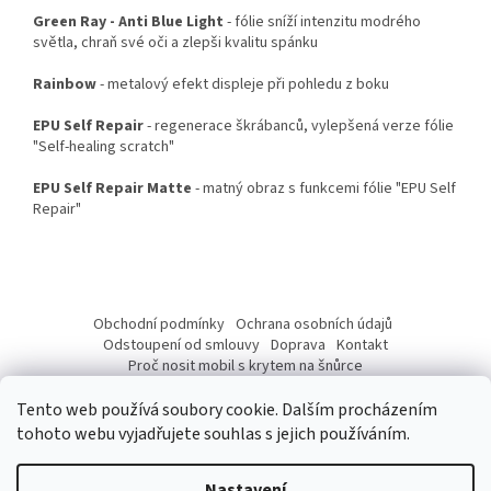
Green Ray - Anti Blue Light
- fólie sníží intenzitu modrého
světla, chraň své oči a zlepši kvalitu spánku
Rainbow
- metalový efekt displeje při pohledu z boku
EPU Self Repair
- regenerace škrábanců, vylepšená verze fólie
"Self-healing scratch"
EPU Self Repair Matte
- matný obraz s funkcemi fólie "EPU Self
Repair"
Z
á
Obchodní podmínky
Ochrana osobních údajů
p
Odstoupení od smlouvy
Doprava
Kontakt
a
Proč nosit mobil s krytem na šnůrce
Jak nasadit šnůrku na telefon
Jak nalepit fólii
t
Tento web používá soubory cookie. Dalším procházením
í
tohoto webu vyjadřujete souhlas s jejich používáním.
Nastavení