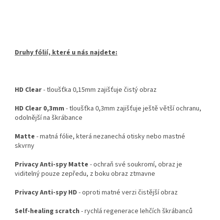
Druhy fólií, které u nás najdete:
HD Clear
- tloušťka 0,15mm zajišťuje čistý obraz
HD Clear 0,3mm
- tloušťka 0,3mm zajišťuje ještě větší ochranu,
odolnější na škrábance
Matte
- matná fólie, která nezanechá otisky nebo mastné
skvrny
Privacy Anti-spy Matte
- ochraň své soukromí, obraz je
viditelný pouze zepředu, z boku obraz ztmavne
Privacy Anti-spy HD
- oproti matné verzi čistější obraz
Self-healing scratch
- rychlá regenerace lehčích škrábanců