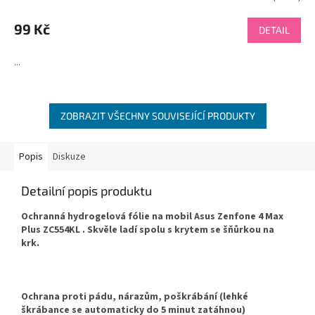
99 Kč
DETAIL
...
ZOBRAZIT VŠECHNY SOUVISEJÍCÍ PRODUKTY
Popis
Diskuze
Detailní popis produktu
Ochranná hydrogelová fólie na mobil Asus Zenfone 4 Max
Plus ZC554KL . Skvěle ladí spolu s krytem se šňůrkou na
krk.
Ochrana proti pádu, nárazům, poškrábání (lehké
škrábance se automaticky do 5 minut zatáhnou)