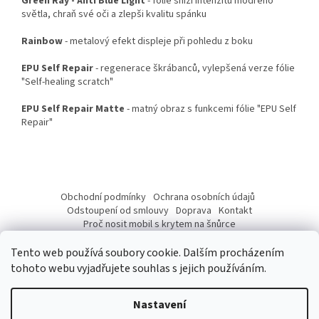
Green Ray - Anti Blue Light
- fólie sníží intenzitu modrého
světla, chraň své oči a zlepši kvalitu spánku
Rainbow
- metalový efekt displeje při pohledu z boku
EPU Self Repair
- regenerace škrábanců, vylepšená verze fólie
"Self-healing scratch"
EPU Self Repair Matte
- matný obraz s funkcemi fólie "EPU Self
Repair"
Z
á
Obchodní podmínky
Ochrana osobních údajů
p
Odstoupení od smlouvy
Doprava
Kontakt
a
Proč nosit mobil s krytem na šnůrce
Jak nasadit šnůrku na telefon
Jak nalepit fólii
t
Tento web používá soubory cookie. Dalším procházením
í
tohoto webu vyjadřujete souhlas s jejich používáním.
Nastavení
Vytvořil Shoptet