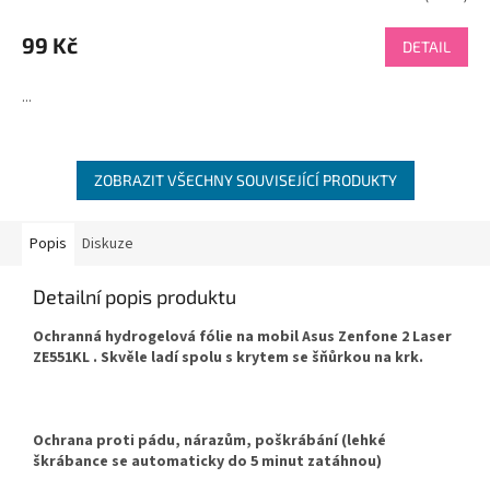
hodnocení
produktu
99 Kč
DETAIL
je
4,5
...
z
5
hvězdiček.
ZOBRAZIT VŠECHNY SOUVISEJÍCÍ PRODUKTY
Popis
Diskuze
Detailní popis produktu
Ochranná hydrogelová fólie na mobil Asus Zenfone 2 Laser
ZE551KL . Skvěle ladí spolu s krytem se šňůrkou na krk.
Ochrana proti pádu, nárazům, poškrábání (lehké
škrábance se automaticky do 5 minut zatáhnou)