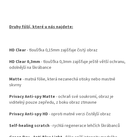
Druhy fólií, které u nás najdete:
HD Clear
- tloušťka 0,15mm zajišťuje čistý obraz
HD Clear 0,3mm
- tloušťka 0,3mm zajišťuje ještě větší ochranu,
odolnější na škrábance
Matte
- matná fólie, která nezanechá otisky nebo mastné
skvrny
Privacy Anti-spy Matte
- ochraň své soukromí, obraz je
viditelný pouze zepředu, z boku obraz ztmavne
Privacy Anti-spy HD
- oproti matné verzi čistější obraz
Self-healing scratch
- rychlá regenerace lehčích škrábanců