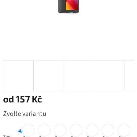
od
157 Kč
Měrná
Zvolte variantu
cena: