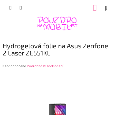
Přejít
NÁKUP
na
obsah
KOŠÍK
Hydrogelová fólie na Asus Zenfone
2 Laser ZE551KL
Průměrné
Neohodnoceno
Podrobnosti hodnocení
hodnocení
produktu
je
0,0
z
5
hvězdiček.