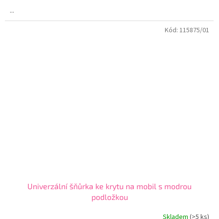
...
Kód:
115875/01
Univerzální šňůrka ke krytu na mobil s modrou
podložkou
Skladem
(>5 ks)
Průměrné