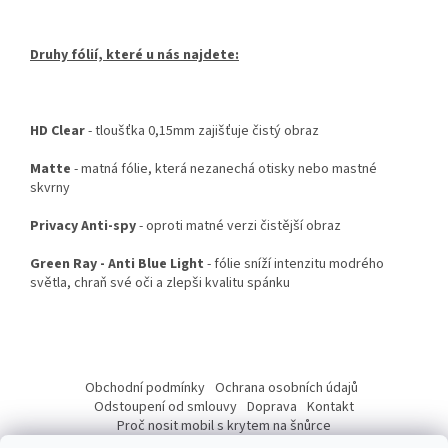
Druhy fólií, které u nás najdete:
HD Clear
- tloušťka 0,15mm zajišťuje čistý obraz
Matte
- matná fólie, která nezanechá otisky nebo mastné
skvrny
Privacy Anti-spy
- oproti matné verzi čistější obraz
Green Ray - Anti Blue Light
- fólie sníží intenzitu modrého
světla, chraň své oči a zlepši kvalitu spánku
Z
á
Obchodní podmínky
Ochrana osobních údajů
p
Odstoupení od smlouvy
Doprava
Kontakt
a
Proč nosit mobil s krytem na šnůrce
Jak nasadit šnůrku na telefon
Jak nalepit fólii