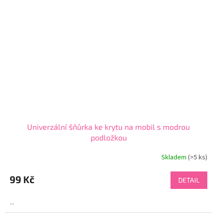
Univerzální šňůrka ke krytu na mobil s modrou
podložkou
Skladem
(>5 ks)
Průměrné
hodnocení
produktu
99 Kč
DETAIL
je
4,5
...
z
5