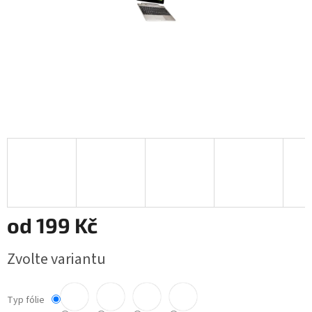
od
199 Kč
Měrná
Zvolte variantu
cena:
Typ fólie