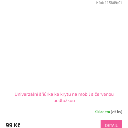
Kód:
115869/01
hvězdiček.
Univerzální šňůrka ke krytu na mobil s červenou
podložkou
Skladem
(>5 ks)
Průměrné
hodnocení
produktu
99 Kč
DETAIL