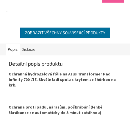
je
4,7
...
z
5
hvězdiček.
ZOBRAZIT VŠECHNY SOUVISEJÍCÍ PRODUKTY
Popis
Diskuze
Detailní popis produktu
Ochranná hydrogelová fólie na Asus Transformer Pad
Infinity 700 LTE. Skvěle ladí spolu s krytem se šňůrkou na
krk.
Ochrana proti pádu, nárazům, poškrábání (lehké
škrábance se automaticky do 5 minut zatáhnou)