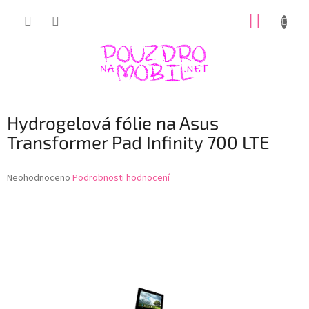
Přejít
NÁKUP
na
obsah
KOŠÍK
Hydrogelová fólie na Asus
Transformer Pad Infinity 700 LTE
Průměrné
Neohodnoceno
Podrobnosti hodnocení
hodnocení
produktu
je
0,0
z
5
hvězdiček.