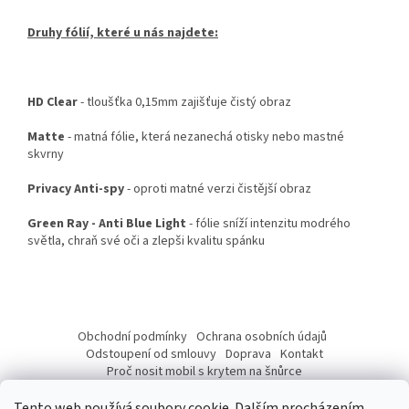
Druhy fólií, které u nás najdete:
HD Clear
- tloušťka 0,15mm zajišťuje čistý obraz
Matte
- matná fólie, která nezanechá otisky nebo mastné
skvrny
Privacy Anti-spy
- oproti matné verzi čistější obraz
Green Ray - Anti Blue Light
- fólie sníží intenzitu modrého
světla, chraň své oči a zlepši kvalitu spánku
Z
á
Obchodní podmínky
Ochrana osobních údajů
p
Odstoupení od smlouvy
Doprava
Kontakt
a
Proč nosit mobil s krytem na šnůrce
Jak nasadit šnůrku na telefon
Jak nalepit fólii
t
Tento web používá soubory cookie. Dalším procházením