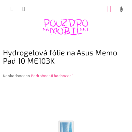
Přejít
NÁKUP
na
obsah
KOŠÍK
Hydrogelová fólie na Asus Memo
Pad 10 ME103K
Průměrné
Neohodnoceno
Podrobnosti hodnocení
hodnocení
produktu
je
0,0
z
5
hvězdiček.