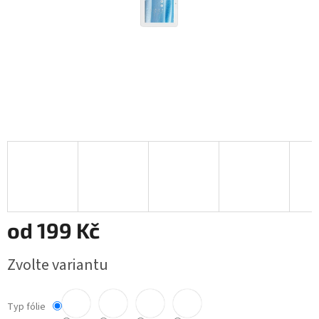
od
199 Kč
Měrná
Zvolte variantu
cena:
Typ fólie