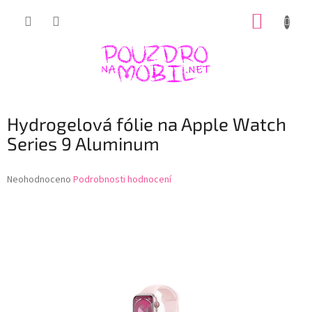
Přejít
NÁKUP
na
obsah
KOŠÍK
Hydrogelová fólie na Apple Watch
Series 9 Aluminum
Průměrné
Neohodnoceno
Podrobnosti hodnocení
hodnocení
produktu
je
0,0
z
5
hvězdiček.