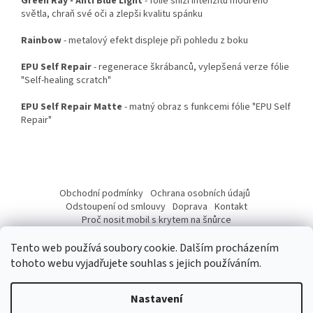
Green Ray - Anti Blue Light
- fólie sníží intenzitu modrého
světla, chraň své oči a zlepši kvalitu spánku
Rainbow
- metalový efekt displeje při pohledu z boku
EPU Self Repair
- regenerace škrábanců, vylepšená verze fólie
"Self-healing scratch"
EPU Self Repair Matte
- matný obraz s funkcemi fólie "EPU Self
Repair"
Z
á
Obchodní podmínky
Ochrana osobních údajů
p
Odstoupení od smlouvy
Doprava
Kontakt
a
Proč nosit mobil s krytem na šnůrce
Jak nasadit šnůrku na telefon
Jak nalepit fólii
t
Tento web používá soubory cookie. Dalším procházením
í
tohoto webu vyjadřujete souhlas s jejich používáním.
Nastavení
Vytvořil Shoptet