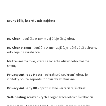
Druhy fólií, které u nás najdete:
HD Clear
- tloušťka 0,15mm zajišťuje čistý obraz
HD Clear 0,3mm
- tloušťka 0,3mm zajišťuje ještě větší ochranu,
odolnější na škrábance
Matte
- matná fólie, která nezanechá otisky nebo mastné
skvrny
Privacy Anti-spy Matte
- ochraň své soukromí, obraz je
viditelný pouze zepředu, z boku obraz ztmavne
Privacy Anti-spy HD
- oproti matné verzi čistější obraz
Self-healing scratch
- rychlá regenerace lehčích škrábanců