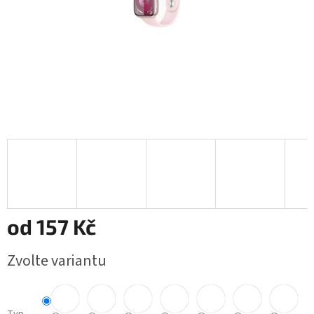
od
157 Kč
Měrná
Zvolte variantu
cena: