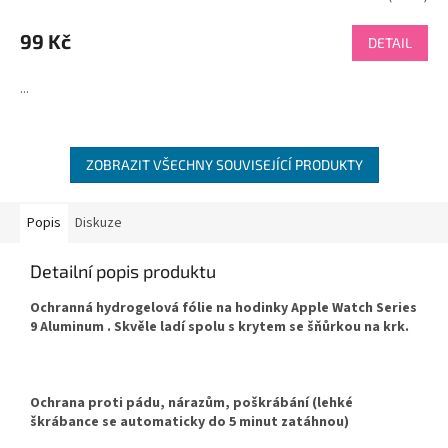
99 Kč
DETAIL
...
ZOBRAZIT VŠECHNY SOUVISEJÍCÍ PRODUKTY
Popis
Diskuze
Detailní popis produktu
Ochranná hydrogelová fólie na hodinky Apple Watch Series
9 Aluminum . Skvěle ladí spolu s krytem se šňůrkou na krk.
Ochrana proti pádu, nárazům, poškrábání (lehké
škrábance se automaticky do 5 minut zatáhnou)