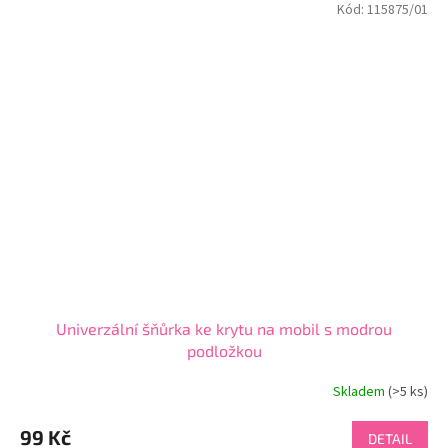
Kód:
115875/01
hvězdiček.
Univerzální šňůrka ke krytu na mobil s modrou
podložkou
Skladem
(>5 ks)
Průměrné
hodnocení
produktu
99 Kč
DETAIL