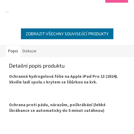
je
4,5
...
z
5
hvězdiček.
ZOBRAZIT VŠECHNY SOUVISEJÍCÍ PRODUKTY
Popis
Diskuze
Detailní popis produktu
Ochranná hydrogelová fólie na Apple iPad Pro 13 (2024).
Skvěle ladí spolu s krytem se šňůrkou na krk.
Ochrana proti pádu, nárazům, poškrábání (lehké
škrábance se automaticky do 5 minut zatáhnou)