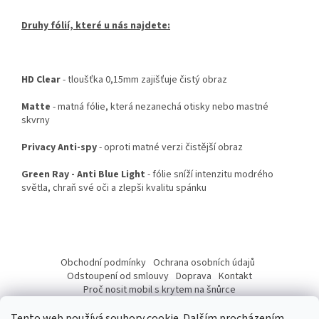
Druhy fólií, které u nás najdete:
HD Clear
- tloušťka 0,15mm zajišťuje čistý obraz
Matte
- matná fólie, která nezanechá otisky nebo mastné
skvrny
Privacy Anti-spy
- oproti matné verzi čistější obraz
Green Ray - Anti Blue Light
- fólie sníží intenzitu modrého
světla, chraň své oči a zlepši kvalitu spánku
Z
á
Obchodní podmínky
Ochrana osobních údajů
p
Odstoupení od smlouvy
Doprava
Kontakt
a
Proč nosit mobil s krytem na šnůrce
Jak nasadit šnůrku na telefon
Jak nalepit fólii
t
Tento web používá soubory cookie. Dalším procházením