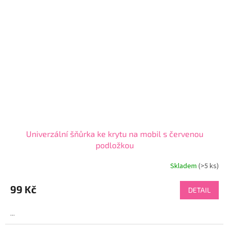
Univerzální šňůrka ke krytu na mobil s červenou
podložkou
Skladem
(>5 ks)
Průměrné
hodnocení
produktu
99 Kč
DETAIL
je
4,7
...
z
5