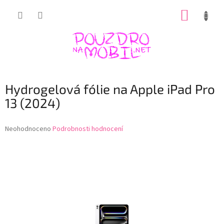
Přejít
NÁKUP
na
obsah
KOŠÍK
Hydrogelová fólie na Apple iPad Pro
13 (2024)
Průměrné
Neohodnoceno
Podrobnosti hodnocení
hodnocení
produktu
je
0,0
z
5
hvězdiček.