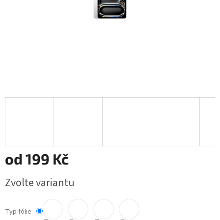
od
199 Kč
Měrná
Zvolte variantu
cena:
Typ fólie