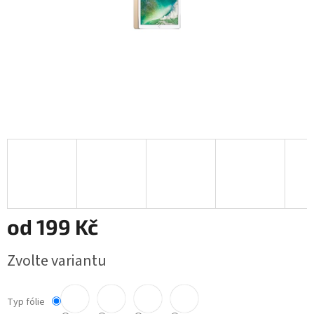
od
199 Kč
Měrná
Zvolte variantu
cena:
Typ fólie