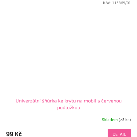
Kód:
115869/01
Univerzální šňůrka ke krytu na mobil s červenou
podložkou
Skladem
(>5 ks)
Průměrné
hodnocení
produktu
99 Kč
DETAIL