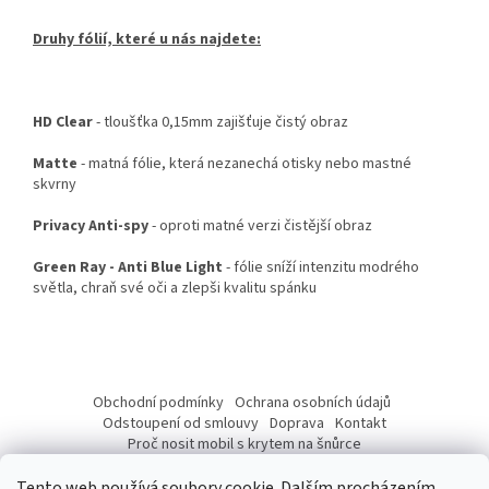
Druhy fólií, které u nás najdete:
HD Clear
- tloušťka 0,15mm zajišťuje čistý obraz
Matte
- matná fólie, která nezanechá otisky nebo mastné
skvrny
Privacy Anti-spy
- oproti matné verzi čistější obraz
Green Ray - Anti Blue Light
- fólie sníží intenzitu modrého
světla, chraň své oči a zlepši kvalitu spánku
Z
á
Obchodní podmínky
Ochrana osobních údajů
p
Odstoupení od smlouvy
Doprava
Kontakt
a
Proč nosit mobil s krytem na šnůrce
Jak nasadit šnůrku na telefon
Jak nalepit fólii
t
Tento web používá soubory cookie. Dalším procházením