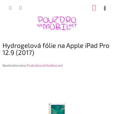
Přejít
NÁKUP
na
obsah
KOŠÍK
Hydrogelová fólie na Apple iPad Pro
12.9 (2017)
Průměrné
Neohodnoceno
Podrobnosti hodnocení
hodnocení
produktu
je
0,0
z
5
hvězdiček.