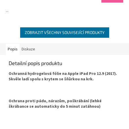
je
4,7
...
z
5
hvězdiček.
ZOBRAZIT VŠECHNY SOUVISEJÍCÍ PRODUKTY
Popis
Diskuze
Detailní popis produktu
Ochranná hydrogelová fólie na Apple iPad Pro 12.9 (2017).
Skvěle ladí spolu s krytem se šňůrkou na krk.
Ochrana proti pádu, nárazům, poškrábání (lehké
škrábance se automaticky do 5 minut zatáhnou)