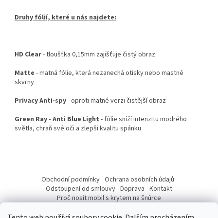
Druhy fólií, které u nás najdete:
HD Clear
- tloušťka 0,15mm zajišťuje čistý obraz
Matte
- matná fólie, která nezanechá otisky nebo mastné
skvrny
Privacy Anti-spy
- oproti matné verzi čistější obraz
Green Ray - Anti Blue Light
- fólie sníží intenzitu modrého
světla, chraň své oči a zlepši kvalitu spánku
Z
á
Obchodní podmínky
Ochrana osobních údajů
p
Odstoupení od smlouvy
Doprava
Kontakt
a
Proč nosit mobil s krytem na šnůrce
Jak nasadit šnůrku na telefon
Jak nalepit fólii
t
Tento web používá soubory cookie. Dalším procházením