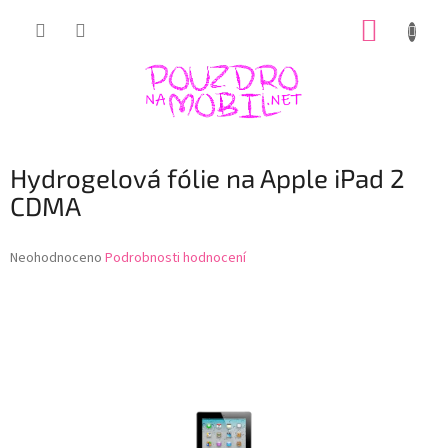
Přejít
NÁKUP
na
obsah
KOŠÍK
Hydrogelová fólie na Apple iPad 2
CDMA
Průměrné
Neohodnoceno
Podrobnosti hodnocení
hodnocení
produktu
je
0,0
z
5
hvězdiček.