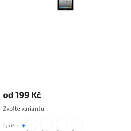
od
199 Kč
Měrná
Zvolte variantu
cena:
Typ fólie