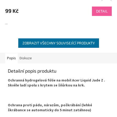
99 Kč
DETAIL
...
ZOBRAZIT VŠECHNY SOUVISEJÍCÍ PRODUKTY
Popis
Diskuze
Detailní popis produktu
Ochranná hydrogelová fólie na mobil Acer Liquid Jade Z .
Skvěle ladí spolu s krytem se šňůrkou na krk.
Ochrana proti pádu, nárazům, poškrábání (lehké
škrábance se automaticky do 5 minut zatáhnou)