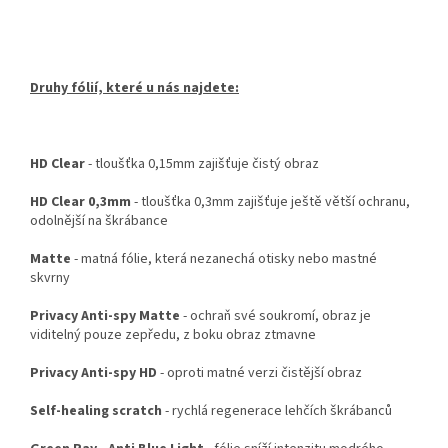
Druhy fólií, které u nás najdete:
HD Clear
- tloušťka 0,15mm zajišťuje čistý obraz
HD Clear 0,3mm
- tloušťka 0,3mm zajišťuje ještě větší ochranu,
odolnější na škrábance
Matte
- matná fólie, která nezanechá otisky nebo mastné
skvrny
Privacy Anti-spy Matte
- ochraň své soukromí, obraz je
viditelný pouze zepředu, z boku obraz ztmavne
Privacy Anti-spy HD
- oproti matné verzi čistější obraz
Self-healing scratch
- rychlá regenerace lehčích škrábanců