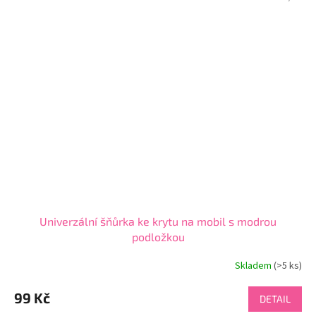
Univerzální šňůrka ke krytu na mobil s modrou
podložkou
Skladem
(>5 ks)
Průměrné
hodnocení
produktu
99 Kč
DETAIL
je