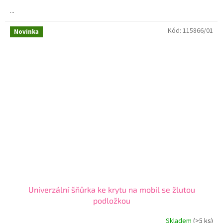
4,5
...
z
5
Kód:
115866/01
hvězdiček.
Novinka
Univerzální šňůrka ke krytu na mobil se žlutou
podložkou
Skladem
(>5 ks)