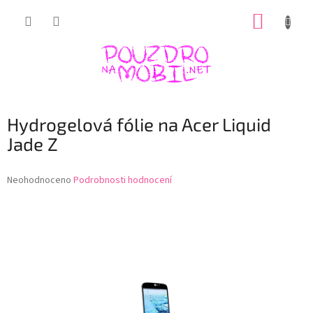
Přejít
NÁKUP
na
obsah
KOŠÍK
Hydrogelová fólie na Acer Liquid
Jade Z
Průměrné
Neohodnoceno
Podrobnosti hodnocení
hodnocení
produktu
je
0,0
z
5
hvězdiček.