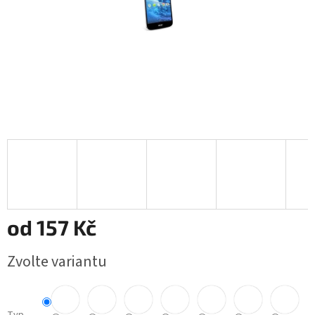
od
157 Kč
Měrná
Zvolte variantu
cena: