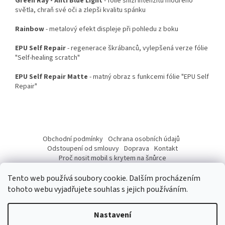
Green Ray - Anti Blue Light
- fólie sníží intenzitu modrého
světla, chraň své oči a zlepši kvalitu spánku
Rainbow
- metalový efekt displeje při pohledu z boku
EPU Self Repair
- regenerace škrábanců, vylepšená verze fólie
"Self-healing scratch"
EPU Self Repair Matte
- matný obraz s funkcemi fólie "EPU Self
Repair"
Z
á
Obchodní podmínky
Ochrana osobních údajů
p
Odstoupení od smlouvy
Doprava
Kontakt
a
Proč nosit mobil s krytem na šnůrce
Jak nasadit šnůrku na telefon
Jak nalepit fólii
t
Tento web používá soubory cookie. Dalším procházením
í
tohoto webu vyjadřujete souhlas s jejich používáním.
Nastavení
Vytvořil Shoptet