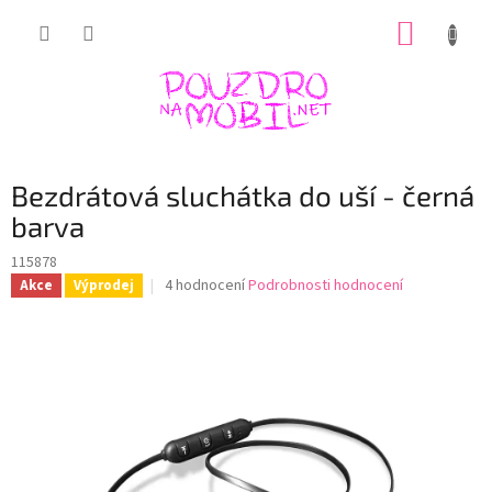
Přejít
NÁKUP
na
obsah
KOŠÍK
Bezdrátová sluchátka do uší - černá
barva
115878
Průměrné
4 hodnocení
Podrobnosti hodnocení
Akce
Výprodej
hodnocení
produktu
je
4,8
z
5
hvězdiček.