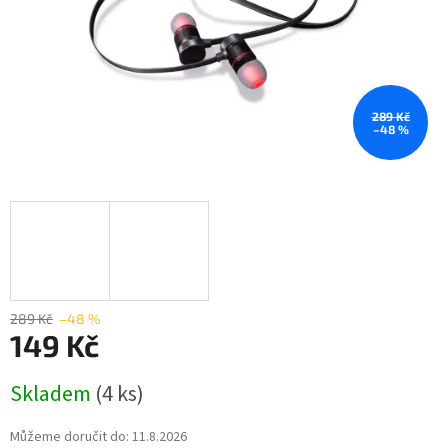
289 Kč
–48 %
289 Kč
–48 %
149 Kč
Měrná
Skladem
(4 ks)
cena:
Můžeme doručit do:
11.8.2026